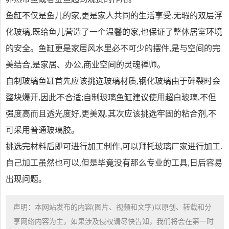
鱼缸不仅是鱼儿的家,更是家人共同的生活享受.无瑕的双层浮
化玻璃,既给鱼儿营造了一个温馨的家,也保证了整体居室环境
的安全。鱼缸更是家居风水里必不可少的摆件,是与空间的完
美结合,是家居、办公,商业空间的灵魂禅师。
自制玻璃鱼缸首先应该挑选玻璃材质,钢化玻璃由于碎裂时会
整块爆开,因此不合适;自制玻璃鱼缸建议使用超白玻璃,不但
强度高而且透光度好,更美观.其次应该挑选牢固的粘合剂,不
可采用普通玻璃胶。
挑选完材料后即可进行加工制作,可以拜托玻璃厂家进行加工.
自己加工虽然也可以,但是毕竟没有那么专业的工具,日后容易
出现问题。
声明：本网站发布的内容(图片、视频和文字)以原创、转载和分
享网络内容为主，如果涉及侵权请尽快告知，我们将会在第一时