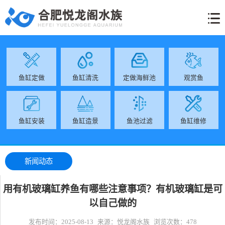
网
关
鱼
生
工
经
客
新
联
站
于
缸
物
程
营
户
闻
系
首
我
展
库
案
范
服
动
方
鱼缸定做
鱼缸清洗
定做海鲜池
观赏鱼
页
们
示
例
围
务
态
式
鱼缸安装
鱼缸造景
鱼池过滤
鱼缸维修
新闻动态
用有机玻璃缸养鱼有哪些注意事项？有机玻璃缸是可
以自己做的
发布时间：2025-08-13
来源：悦龙阁水族
浏览次数：478