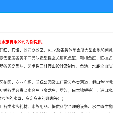
阁水族有限公司为你提供：
海鲜缸、宾馆、公司办公室、KTV及各类休闲会所大型鱼池和创
及零售家居各类不同品味造型性玄关屏风鱼缸、鞋柜鱼缸、壁挂式
别墅各类高品味、艺术性园林假山设计及制作、鱼池、水底全自
小区花园，商业广场，游玩公园及工厂露天各类河道，假山鱼池
和批拨各类名贵淡水名鱼（金龙鱼，罗汉，曰本锦鲤等），进口
颜六色的水母，多姿多彩的珊瑚等）；
鱼缸各类水族耗材、水族用品、提供科学合理的设备、水生态生物