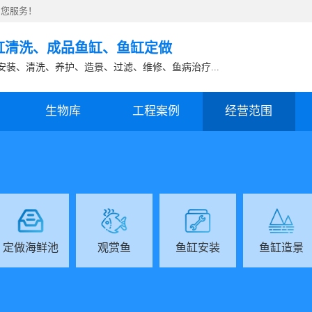
竭诚为您服务！
缸清洗
、
成品鱼缸
、
鱼缸定做
安装、清洗、养护、造景、过滤、维修、鱼病治疗...
生物库
工程案例
经营范围
定做海鲜池
观赏鱼
鱼缸安装
鱼缸造景