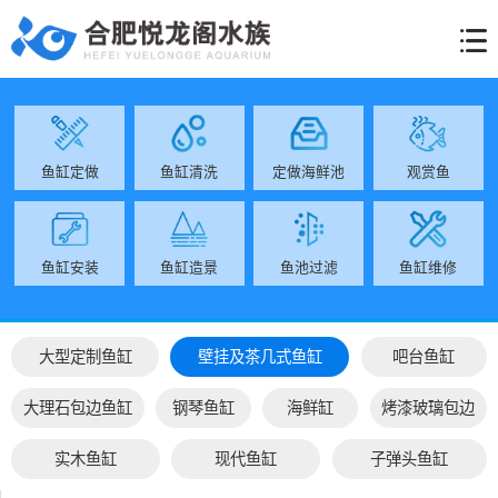
网
关
鱼
生
工
经
客
新
联
站
于
缸
物
程
营
户
闻
系
首
我
展
库
案
范
服
动
方
鱼缸定做
鱼缸清洗
定做海鲜池
观赏鱼
页
们
示
例
围
务
态
式
鱼缸安装
鱼缸造景
鱼池过滤
鱼缸维修
大型定制鱼缸
壁挂及茶几式鱼缸
吧台鱼缸
大理石包边鱼缸
钢琴鱼缸
海鲜缸
烤漆玻璃包边
实木鱼缸
现代鱼缸
子弹头鱼缸