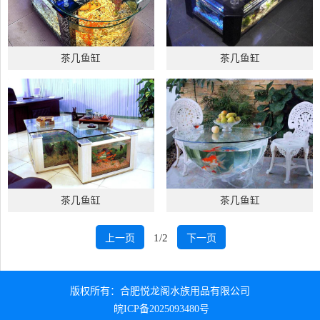
茶几鱼缸
茶几鱼缸
茶几鱼缸
茶几鱼缸
1/2
上一页
下一页
版权所有：合肥悦龙阁水族用品有限公司
皖ICP备2025093480号